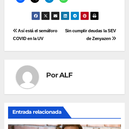
Navegación
Así está el semáforo
Sin cumplir deudas la SEV
COVID en la UV
de Zenyazen
de
entradas
Por
ALF
Entrada relacionada