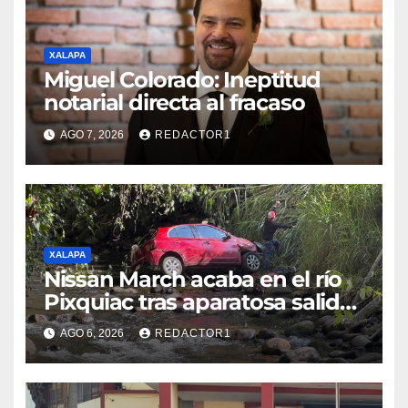
XALAPA
Miguel Colorado: Ineptitud
notarial directa al fracaso
AGO 7, 2026
REDACTOR1
XALAPA
Nissan March acaba en el río
Pixquiac tras aparatosa salida
de camino en la carretera
AGO 6, 2026
REDACTOR1
Briones