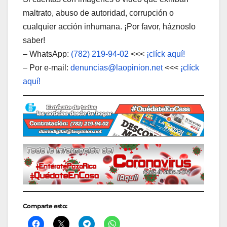
maltrato, abuso de autoridad, corrupción o
cualquier acción inhumana. ¡Por favor, háznoslo
saber!
– WhatsApp:
(782) 219-94-02
<<<
¡clíck aquí!
– Por e-mail:
denuncias@laopinion.net
<<<
¡clíck
aquí!
Comparte esto: