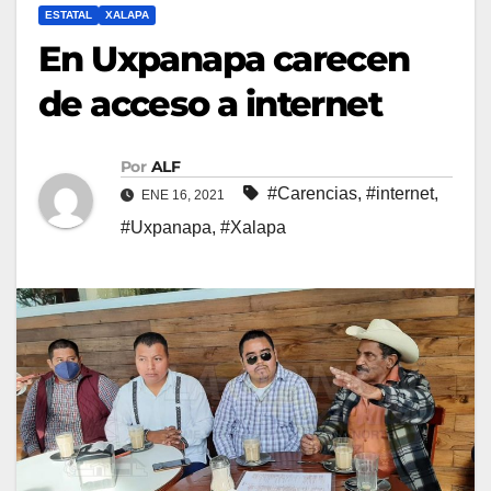
ESTATAL
XALAPA
En Uxpanapa carecen
de acceso a internet
Por
ALF
#Carencias
,
#internet
,
ENE 16, 2021
#Uxpanapa
,
#Xalapa