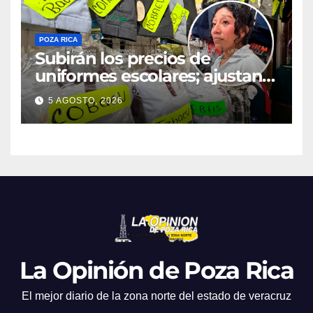
POZA RICA
Subirán los precios de
uniformes escolares; ajustan
promociones
5 AGOSTO, 2026
La Opinión de Poza Rica
El mejor diario de la zona norte del estado de veracruz