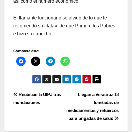
así como el número económico.
El flamante funcionario se olvidó de lo que le
recomendó su «tata», de que Primero los Pobres,
e hizo su capricho.
Comparte esto:
Navegación
Reubican la UIPJ tras
Llegan a Veracruz 18
inundaciones
toneladas de
de
medicamentos y refuerzos
entradas
para brigadas de salud