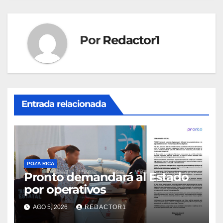
Por
Redactor1
Entrada relacionada
POZA RICA
Pronto demandará al Estado
por operativos
AGO 5, 2026
REDACTOR1