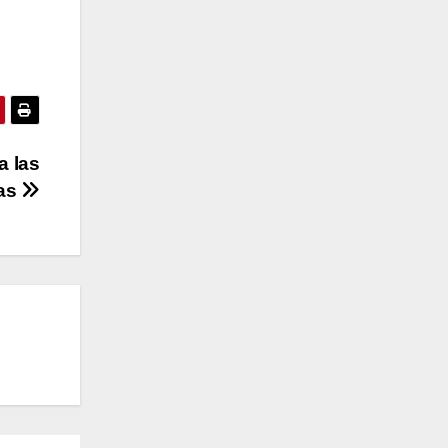
a las
as