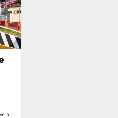
e
re la