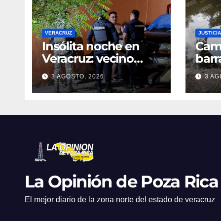
VERACRUZ
JUSTICIA
Insólita noche en
Cami
Veracruz: vecino
barr
denuncia intento de
dent
3 AGOSTO, 2026
3 AG
cateo tras viralizar
en C
video captado por
cond
cámaras de
golp
seguridad
La Opinión de Poza Rica
El mejor diario de la zona norte del estado de veracruz