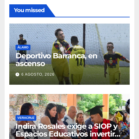
You missed
ÁLAMO
Deportivo Barranca, en
ascenso
6 AGOSTO, 2026
VERACRUZ
Indira Rosales exige a SIOP y
Espacios Educativos invertir