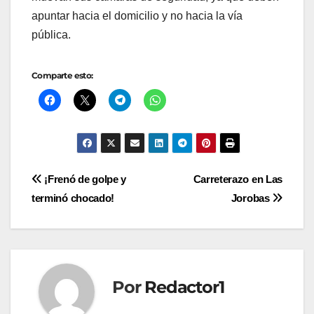
apuntar hacia el domicilio y no hacia la vía
pública.
Comparte esto:
Navegación
¡Frenó de golpe y
Carreterazo en Las
terminó chocado!
Jorobas
de
entradas
Por
Redactor1