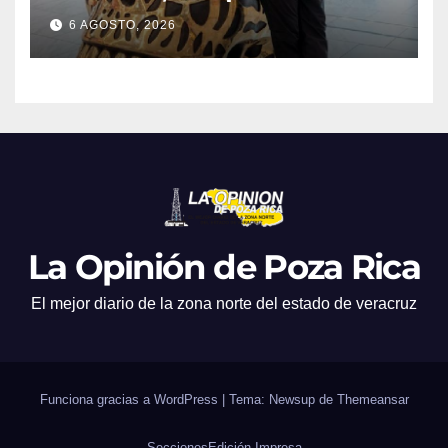
mundo con su arte
6 AGOSTO, 2026
La Opinión de Poza Rica
El mejor diario de la zona norte del estado de veracruz
Funciona gracias a WordPress
|
Tema: Newsup de
Themeansar
Secciones
Edición Impresa