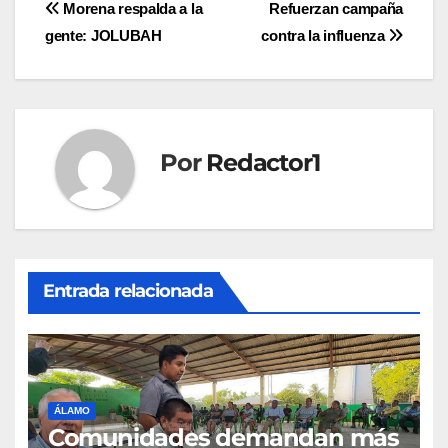
Navegación
Morena respalda a la
Refuerzan campaña
gente: JOLUBAH
contra la influenza
de
entradas
Por
Redactor1
Entrada relacionada
ÁLAMO
Comunidades demandan más