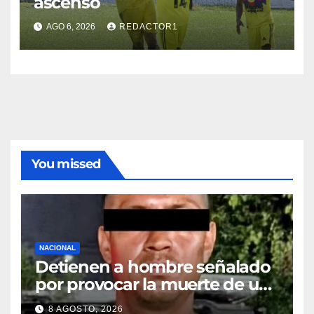
ascenso
AGO 6, 2026
REDACTOR1
You missed
NACIONAL
Detienen a hombre señalado
por provocar la muerte de un
adulto mayor
8 AGOSTO, 2026