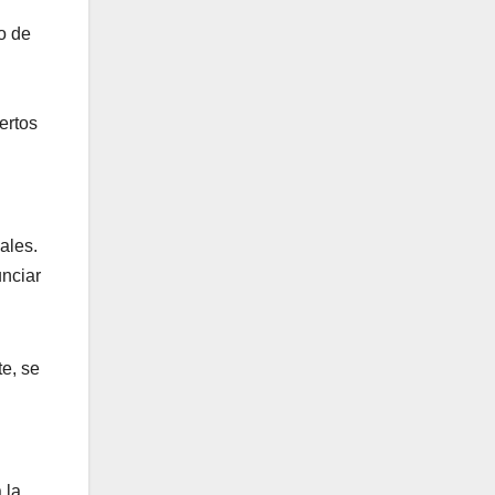
o de
ertos
ales.
unciar
te, se
 la