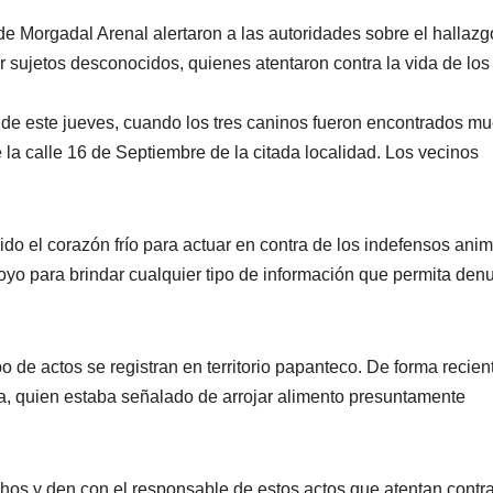
e Morgadal Arenal alertaron a las autoridades sobre el hallazg
sujetos desconocidos, quienes atentaron contra la vida de los
de este jueves, cuando los tres caninos fueron encontrados mu
la calle 16 de Septiembre de la citada localidad. Los vecinos
o el corazón frío para actuar en contra de los indefensos anim
apoyo para brindar cualquier tipo de información que permita den
 de actos se registran en territorio papanteco. De forma recien
ría, quien estaba señalado de arrojar alimento presuntamente
hos y den con el responsable de estos actos que atentan contra