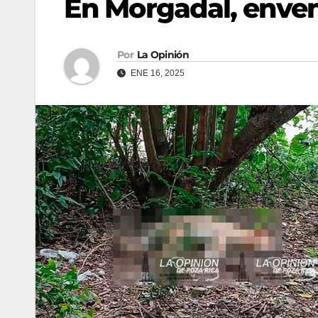
En Morgadal, enven
Por
La Opinión
ENE 16, 2025