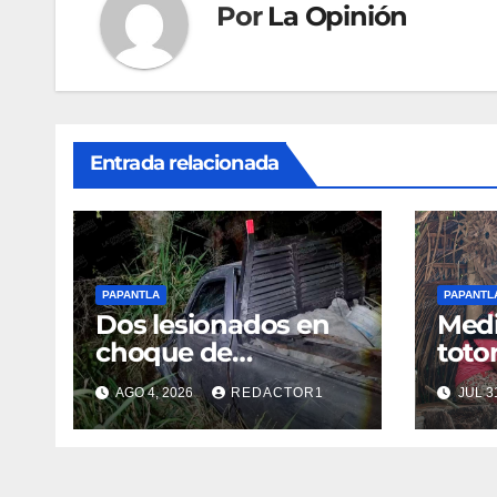
Por
La Opinión
Entrada relacionada
PAPANTLA
PAPANTL
Dos lesionados en
Medi
choque de
toto
camionetas
turis
AGO 4, 2026
REDACTOR1
JUL 3