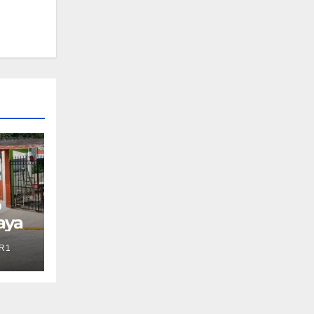
o
aya
R1