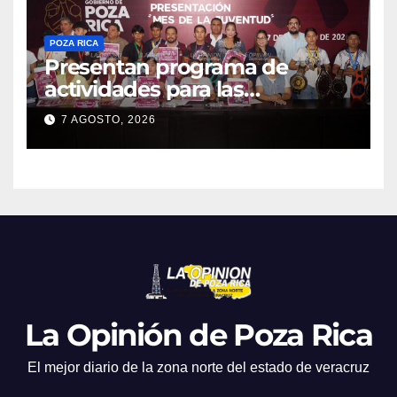
POZA RICA
Presentan programa de
actividades para las
juventudes
7 AGOSTO, 2026
La Opinión de Poza Rica
El mejor diario de la zona norte del estado de veracruz