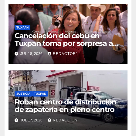
TUXPAN
Cancelación del cebú en
Tuxpan toma por sorpresa a
Nahle
JUL 18, 2026
REDACTOR1
JUSTICIA
TUXPAN
Roban centro de distribución
de zapatería en pleno centro
JUL 17, 2026
REDACCIÓN