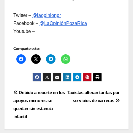
Twitter –
@laopinionpr
Facebook –
@LaOpiniónPozaRica
Youtube –
Comparte esto:
Navegación
Debido a recorte en los
Taxistas alteran tarifas por
apoyos menores se
servicios de carreras
de
quedan sin estancia
entradas
infantil