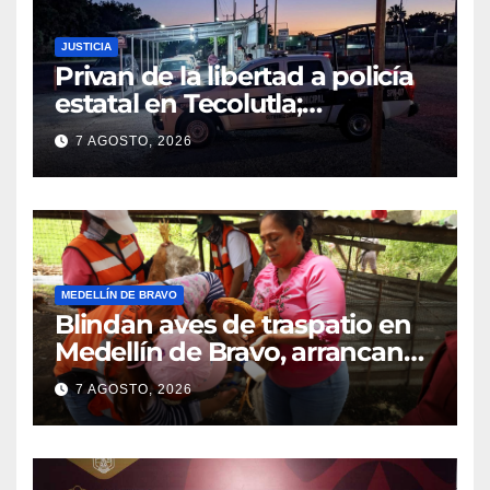
JUSTICIA
Privan de la libertad a policía
estatal en Tecolutla;
despliegan operativo para
7 AGOSTO, 2026
localizarlo
MEDELLÍN DE BRAVO
Blindan aves de traspatio en
Medellín de Bravo, arrancan
vacunación masiva contra el
7 AGOSTO, 2026
Newcastle