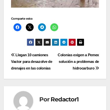
Comparte esto:
Navegación
Llegan 10 camiones
Colonias exigen a Pemex
Vactor para desazolve de
solución a problemas de
de
drenajes en las colonias
hidrocarburo
entradas
Por
Redactor1