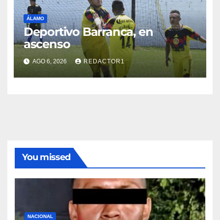
ÁLAMO
Deportivo Barranca, en
ascenso
AGO 6, 2026
REDACTOR1
You missed
NACIONAL