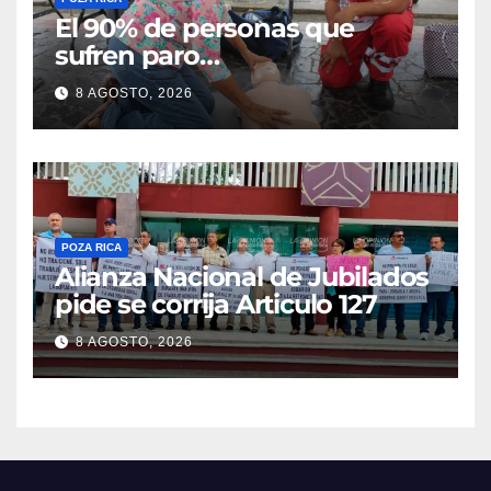
El 90% de personas que
sufren paro
cardiorrespiratorio mueren
8 AGOSTO, 2026
POZA RICA
Alianza Nacional de Jubilados
pide se corrija Articulo 127
8 AGOSTO, 2026