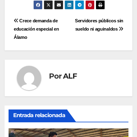
Navegación
Crece demanda de
Servidores públicos sin
educación especial en
sueldo ni aguinaldos
de
Álamo
entradas
Por
ALF
Entrada relacionada