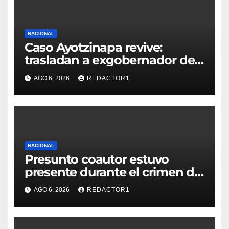
NACIONAL
Caso Ayotzinapa revive:
trasladan a exgobernador de
Guerrero a prisión federal
AGO 6, 2026
REDACTOR1
NACIONAL
Presunto coautor estuvo
presente durante el crimen de
Valeria Márquez: Fiscalía
AGO 6, 2026
REDACTOR1