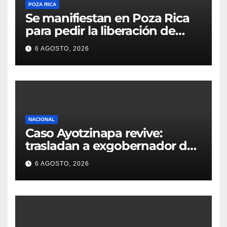
POZA RICA
Se manifiestan en Poza Rica
para pedir la liberación de
Danna Yanina y el
6 AGOSTO, 2026
esclarecimiento del caso
Dafne
NACIONAL
Caso Ayotzinapa revive:
trasladan a exgobernador de
Guerrero a prisión federal
6 AGOSTO, 2026