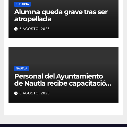
JUSTICIA
Alumna queda grave tras ser
atropellada
6 AGOSTO, 2026
NAUTLA
Personal del Ayuntamiento
de Nautla recibe capacitación
en atención a emergencias
6 AGOSTO, 2026