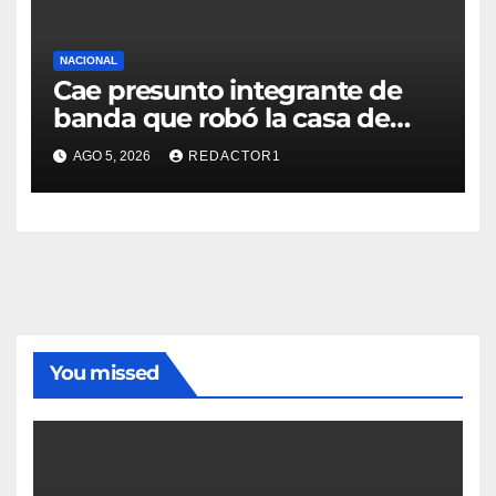
NACIONAL
Cae presunto integrante de
banda que robó la casa de
Karely Ruiz
AGO 5, 2026
REDACTOR1
You missed