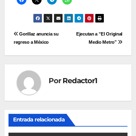
Navegación
Gorillaz anuncia su
Ejecutan a “El Original
regreso a México
Medio Metro”
de
entradas
Por
Redactor1
Entrada relacionada