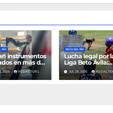
L RÍO
BOCA DEL RÍO
n instrumentos
Lucha legal por l
ados en más de
Liga Beto Ávila:
il pesos al
Denuncian
1, 2026
REDACTOR1
JUL 28, 2026
REDACTO
co veracruzano
arbitrariedades d
ino Gutiérrez en
Ayuntamiento d
 del Río
Boca del Río que
ponen en riesgo 
béisbol infantil