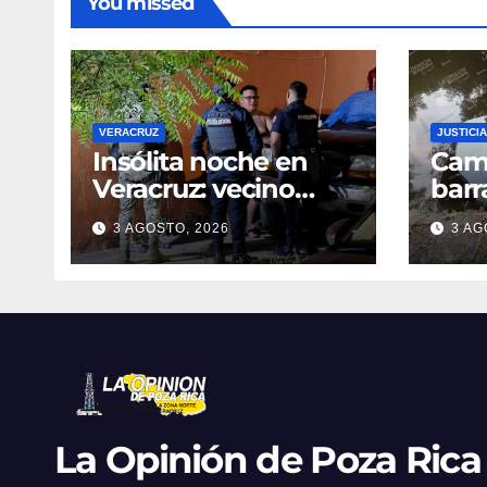
You missed
VERACRUZ
JUSTICIA
Insólita noche en
Cami
Veracruz: vecino
barr
denuncia intento de
dent
3 AGOSTO, 2026
3 AG
cateo tras viralizar
en C
video captado por
cond
cámaras de
golp
seguridad
La Opinión de Poza Rica