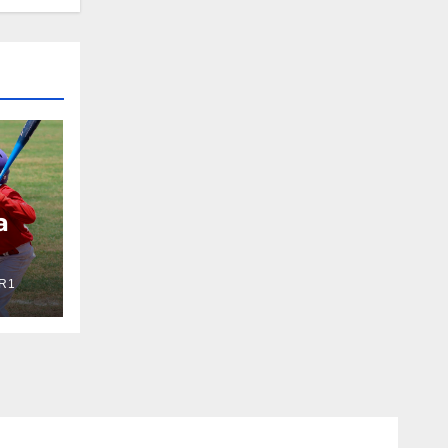
a
R1
el
e
el