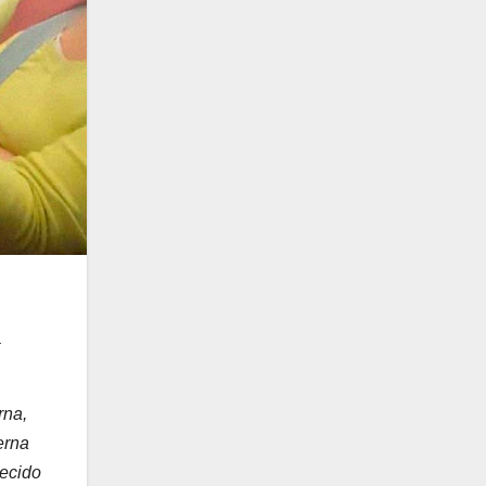
a
rna,
erna
recido