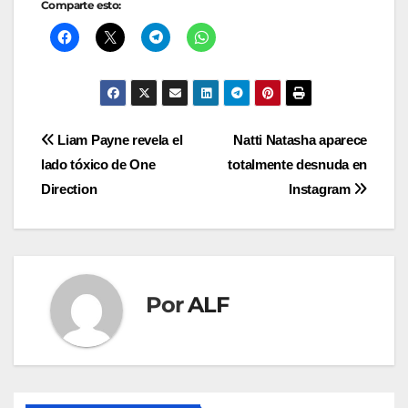
Comparte esto:
Navegación
Liam Payne revela el
Natti Natasha aparece
lado tóxico de One
totalmente desnuda en
de
Direction
Instagram
entradas
Por
ALF