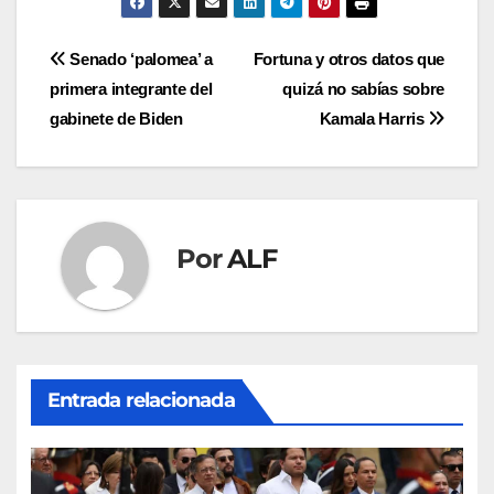
Navegación
Senado ‘palomea’ a
Fortuna y otros datos que
primera integrante del
quizá no sabías sobre
de
gabinete de Biden
Kamala Harris
entradas
Por
ALF
Entrada relacionada