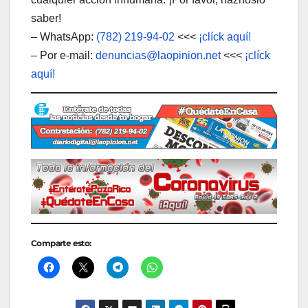
saber!
– WhatsApp:
(782) 219-94-02
<<<
¡clíck aquí!
– Por e-mail:
denuncias@laopinion.net
<<<
¡clíck
aquí!
Comparte esto: