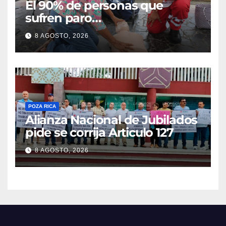
El 90% de personas que
sufren paro
cardiorrespiratorio mueren
8 AGOSTO, 2026
POZA RICA
Alianza Nacional de Jubilados
pide se corrija Articulo 127
8 AGOSTO, 2026