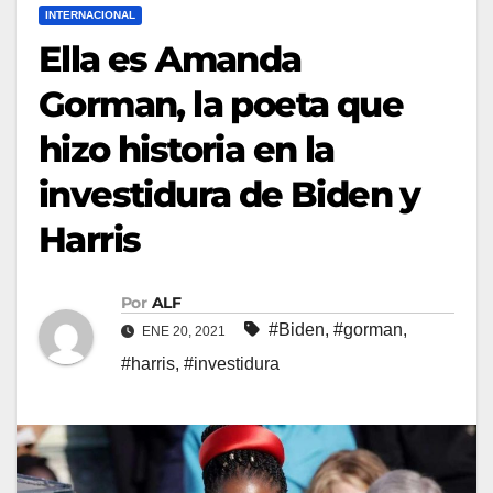
INTERNACIONAL
Ella es Amanda
Gorman, la poeta que
hizo historia en la
investidura de Biden y
Harris
Por
ALF
#Biden
,
#gorman
,
ENE 20, 2021
#harris
,
#investidura