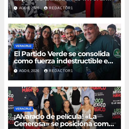
760 millones de pesos en
AGO 6, 2026
REDACTOR1
obras para escuelas de
Veracruz
VERACRUZ
​El Partido Verde se consolida
como fuerza indestructible en
la zona norte de Veracruz
AGO 6, 2026
REDACTOR1
VERACRUZ
¡Alvarado de película! «La
Generosa» se posiciona como