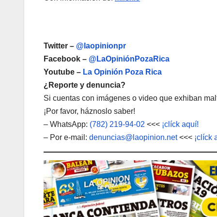
Twitter –
@laopinionpr
Facebook –
@LaOpiniónPozaRica
Youtube –
La Opinión Poza Rica
¿Reporte y denuncia?
Si cuentas con imágenes o video que exhiban malt
¡Por favor, háznoslo saber!
– WhatsApp:
(782) 219-94-02
<<<
¡clíck aquí!
– Por e-mail:
denuncias@laopinion.net
<<<
¡clíck 