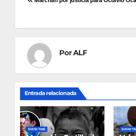
Navegación
Marchan por justicia para Octavio Oc
de
entradas
Por
ALF
Entrada relacionada
SHOW TIME
SHOW TI