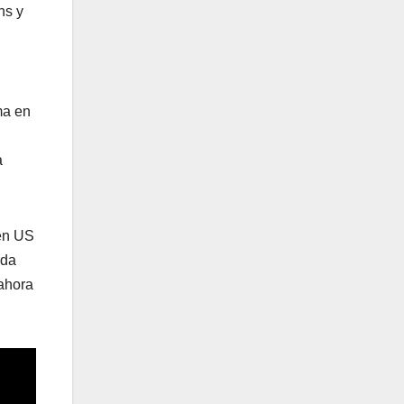
ns y
ma en
a
 en US
ada
 ahora