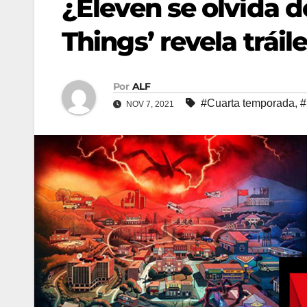
¿Eleven se olvida 
Things’ revela trái
Por
ALF
#Cuarta temporada
,
#
NOV 7, 2021