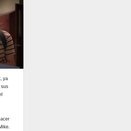
, ya
 sus
el
hacer
Mike.