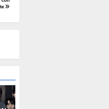
a con
nte