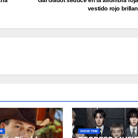
aña
Gal Gadot seduce en la alfombra roj
vestido rojo brilla
ME
SHOW TIME