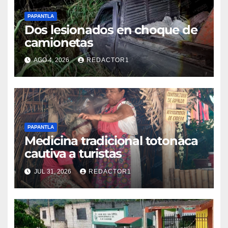
PAPANTLA
Dos lesionados en choque de
camionetas
AGO 4, 2026
REDACTOR1
PAPANTLA
Medicina tradicional totonaca
cautiva a turistas
JUL 31, 2026
REDACTOR1