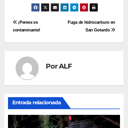
Navegación
¡Pemex es
Fuga de hidrocarburo en
contaminante!
San Gotardo
de
entradas
Por
ALF
Entrada relacionada