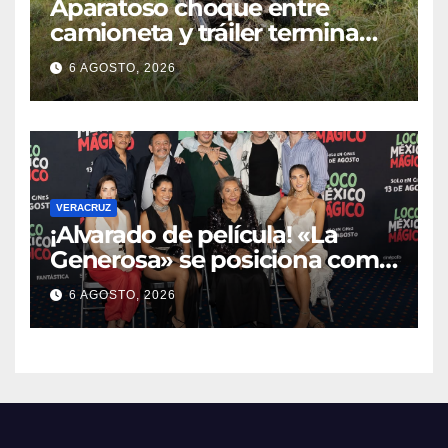
Aparatoso choque entre
camioneta y tráiler termina
con ambas unidades fuera de
6 AGOSTO, 2026
la carretera en Tihuatlán
VERACRUZ
¡Alvarado de película! «La
Generosa» se posiciona como
escenario ideal para
6 AGOSTO, 2026
producciones de cine y
televisión