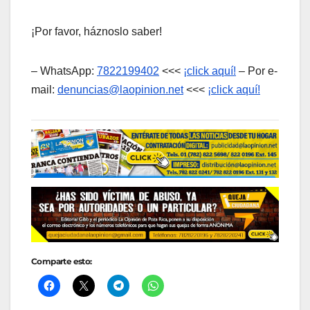
¡Por favor, háznoslo saber!
– WhatsApp:
7822199402
<<<
¡click aquí!
– Por e-
mail:
denuncias@laopinion.net
<<<
¡click aquí!
Comparte esto: