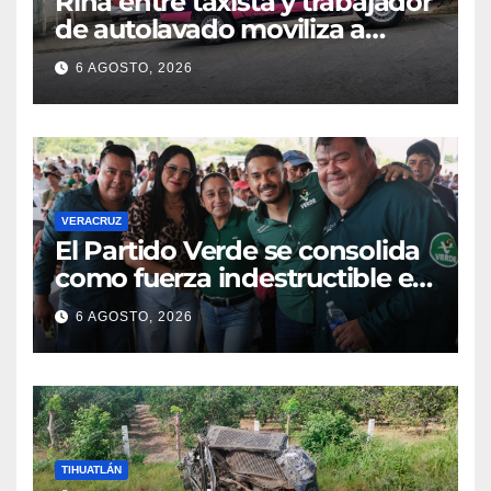
Riña entre taxista y trabajador
de autolavado moviliza a
policías en Poza Rica
6 AGOSTO, 2026
VERACRUZ
​El Partido Verde se consolida
como fuerza indestructible en
la zona norte de Veracruz
6 AGOSTO, 2026
TIHUATLÁN