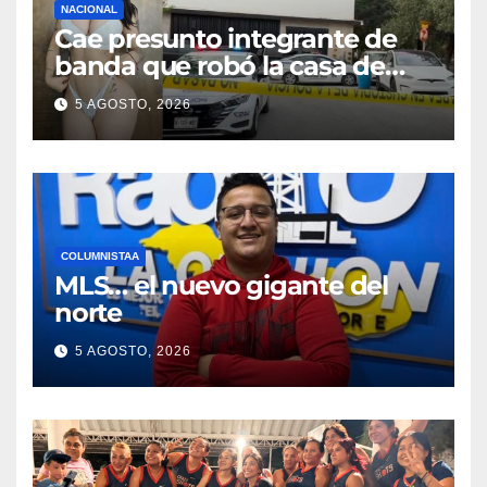
NACIONAL
Cae presunto integrante de
banda que robó la casa de
Karely Ruiz
5 AGOSTO, 2026
COLUMNISTAA
MLS… el nuevo gigante del
norte
5 AGOSTO, 2026