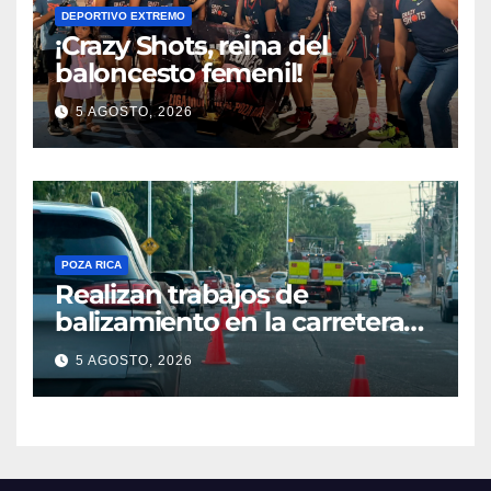
DEPORTIVO EXTREMO
¡Crazy Shots, reina del
baloncesto femenil!
5 AGOSTO, 2026
POZA RICA
Realizan trabajos de
balizamiento en la carretera
Poza Rica–Cazones
5 AGOSTO, 2026