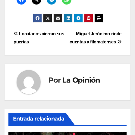
Navegación
Locatarios cierran sus
Miguel Jerónimo rinde
puertas
cuentas a filomatenses
de
entradas
Por
La Opinión
Entrada relacionada