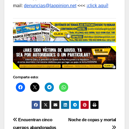
mail:
denuncias@laopinion.net
<<<
¡click aquí!
Comparte esto:
Navegación
Encuentran cinco
Noche de copas y mortal
cuerpos abandonados