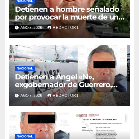
NACIONAL
Detienen a hombre señalado
por provocar la muerte de un
adulto mayor
AGO 8, 2026
REDACTOR1
NACIONAL
Detienen a Ángel «N»,
exgobernador de Guerrero,
por el caso Ayotzinapa
AGO 7, 2026
REDACTOR1
NACIONAL