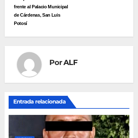
de
frente al Palacio Municipal
entradas
de Cárdenas, San Luis
Potosí
Por
ALF
Entrada relacionada