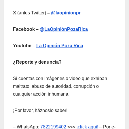
X
(antes Twitter)
–
@laopinionpr
Facebook –
@LaOpiniónPozaRica
Youtube –
La Opinión Poza Rica
¿Reporte y denuncia?
Si cuentas con imágenes o video que exhiban
maltrato, abuso de autoridad, corrupción o
cualquier acción inhumana.
¡Por favor, háznoslo saber!
– WhatsApp:
7822199402
<<<
¡click aquí!
– Por e-