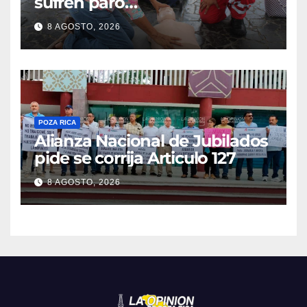
sufren paro
cardiorrespiratorio mueren
8 AGOSTO, 2026
POZA RICA
Alianza Nacional de Jubilados
pide se corrija Articulo 127
8 AGOSTO, 2026