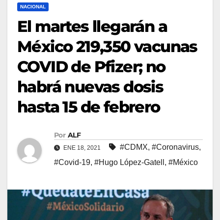
NACIONAL
El martes llegarán a
México 219,350 vacunas
COVID de Pfizer; no
habrá nuevas dosis
hasta 15 de febrero
Por
ALF
#CDMX
,
#Coronavirus
,
ENE 18, 2021
#Covid-19
,
#Hugo López-Gatell
,
#México