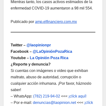
Mientras tanto, los casos activos estimados de la
enfermedad COVID-19 aumentaron a 98 mil 554.
Publicado por
amp.elfinanciero.com.mx
Twitter –
@laopinionpr
Facebook –
@LaOpiniónPozaRica
Youtube –
La Opinión Poza Rica
¿Reporte y denuncia?
Si cuentas con imágenes o video que exhiban
maltrato, abuso de autoridad, corrupción o
cualquier acción inhumana. ¡Por favor, háznoslo
saber!
– WhatsApp:
(782) 219-94-02
<<<
¡clíck aquí!
– Por e-mail:
denuncias@laopinion.net
<<<
¡clíck