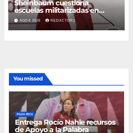
Sheinbaum cuestiona
escuelas militarizadas en
Guanajuato
AGO 4, 2026
REDACTOR1
You missed
POZA RICA
Entrega Rocío Nahle recursos
de Apoyo a la Palabra