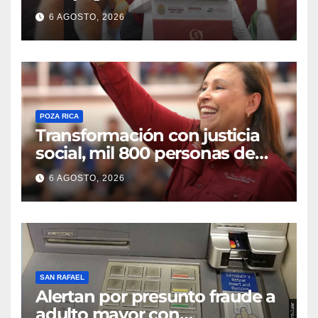
6 AGOSTO, 2026
POZA RICA
Transformación con justicia
social, mil 800 personas de
siete municipios reciben
6 AGOSTO, 2026
Apoyo a la Palabra: Rocío
Nahle
SAN RAFAEL
Alertan por presunto fraude a
adulto mayor con