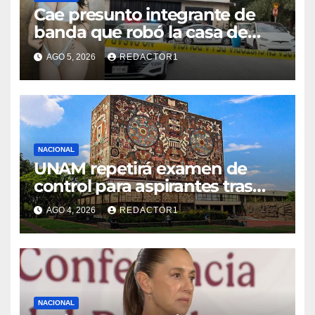
Cae presunto integrante de
banda que robó la casa de
Karely Ruiz
AGO 5, 2026
REDACTOR1
NACIONAL
UNAM repetirá examen de
control para aspirantes tras
fallas en pruebas en línea
AGO 4, 2026
REDACTOR1
NACIONAL