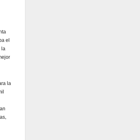
nta
ba el
 la
mejor
ra la
il
Van
as,