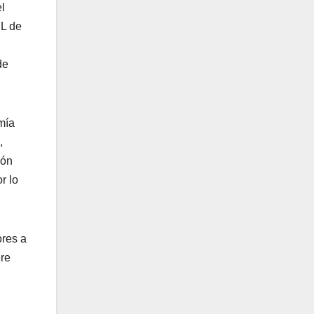
l
RL de
de
mía
,
ión
r lo
ores a
ere