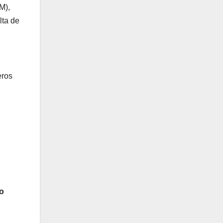
M),
lta de
eros
o