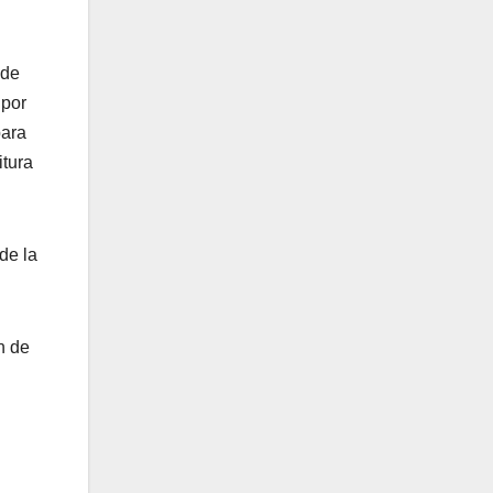
 de
 por
para
itura
de la
n de