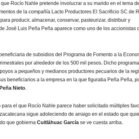
s que Rocío Nahle pretende involucrar a su marido en el tema de
mentos de la compañía Lacto Productores El Sacrificio SC de 
ra producir, almacenar, conservar, pasteurizar, distribuir y
e de José Luis Peña Peña aparece como uno de los accionistas 
s beneficiaria de subsidios del Programa de Fomento a la Econo
rimestrales por alrededor de los 500 mil pesos. Dicho programa
s apoyos a pequeños y medianos productores pecuarios de la reg
us beneficiarios a la empresa en la que figuraba Peña Peña, po
Peña Nieto
.
do para el que Rocío Nahle parece haber solicitado múltiples fav
a zacatecana sigue adoleciendo de arraigo en el estado que qui
tado que gobierna
Cuitláhuac García
se ve cuesta arriba.