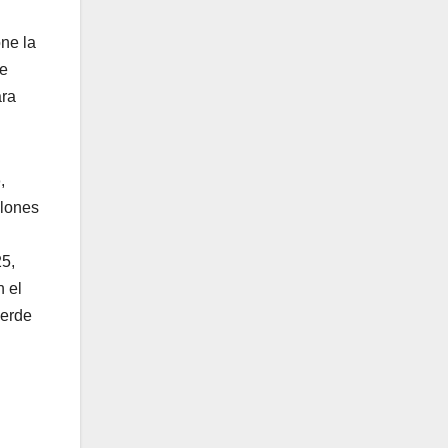
one la
ue
ara
o
,
llones
25,
n el
ierde