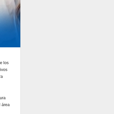
e los
tivos
ra
ura
l área