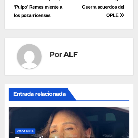
Navegación
‘Pulpo’ Remes miente a
Guerra acuerdos del
de
los pozarricenses
OPLE
entradas
Por
ALF
Entrada relacionada
POZA RICA