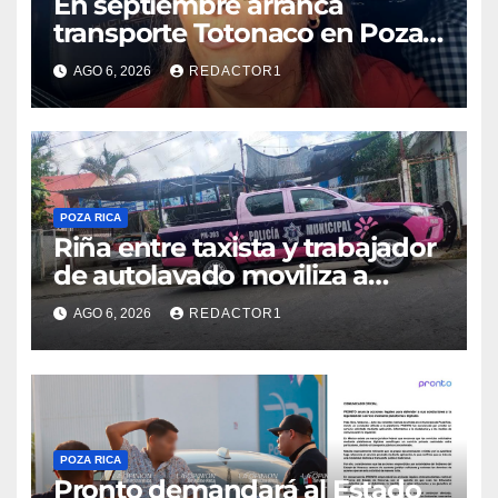
En septiembre arranca
transporte Totonaco en Poza
Rica
AGO 6, 2026
REDACTOR1
POZA RICA
Riña entre taxista y trabajador
de autolavado moviliza a
policías en Poza Rica
AGO 6, 2026
REDACTOR1
POZA RICA
Pronto demandará al Estado