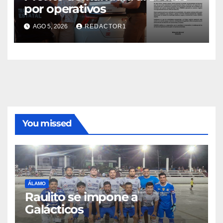
por operativos
AGO 5, 2026
REDACTOR1
You missed
ÁLAMO
Raulito se impone a
Galácticos