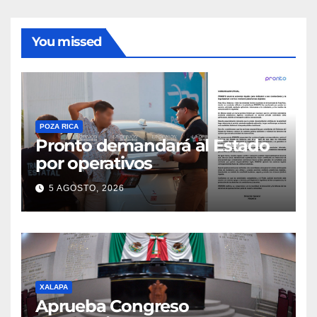
You missed
POZA RICA
Pronto demandará al Estado
por operativos
5 AGOSTO, 2026
XALAPA
Aprueba Congreso