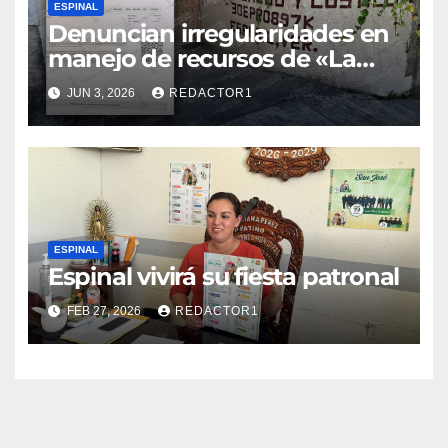
ESPINAL
Denuncian irregularidades en
manejo de recursos de «La
Escuela es Nuestra» en Espinal
JUN 3, 2026
REDACTOR1
ESPINAL
Espinal vivirá su fiesta patronal
FEB 27, 2026
REDACTOR1