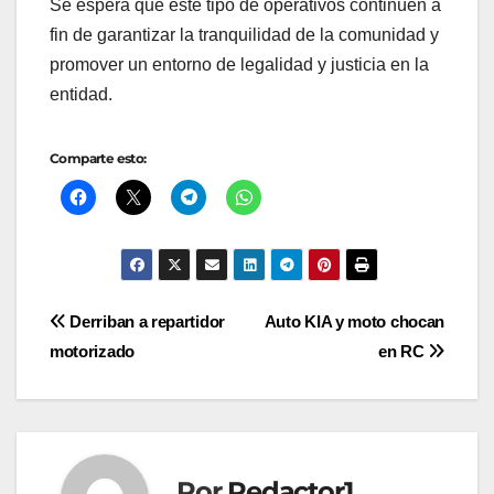
Se espera que este tipo de operativos continúen a
fin de garantizar la tranquilidad de la comunidad y
promover un entorno de legalidad y justicia en la
entidad.
Comparte esto:
Navegación
Derriban a repartidor
Auto KIA y moto chocan
motorizado
en RC
de
entradas
Por
Redactor1