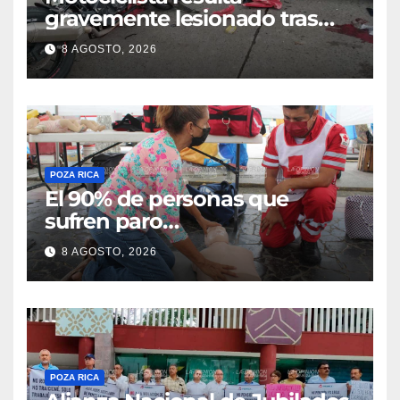
gravemente lesionado tras
choque en la colonia Ricardo
8 AGOSTO, 2026
Flores Magón
POZA RICA
El 90% de personas que
sufren paro
cardiorrespiratorio mueren
8 AGOSTO, 2026
POZA RICA