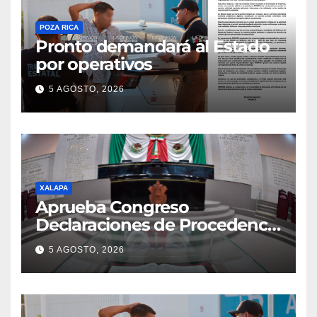
POZA RICA
Pronto demandará al Estado
por operativos
5 AGOSTO, 2026
XALAPA
Aprueba Congreso
Declaraciones de Procedencia
en contra de dos munícipes
5 AGOSTO, 2026