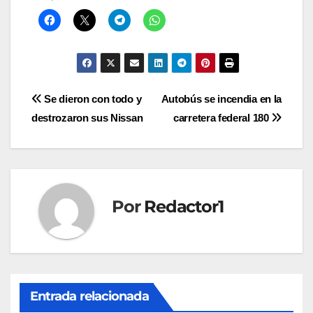
Navegación
Se dieron con todo y
Autobús se incendia en la
destrozaron sus Nissan
carretera federal 180
de
entradas
Por
Redactor1
Entrada relacionada