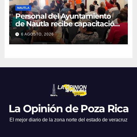
NAUTLA
Personal del Ayuntamiento
de Nautla recibe capacitación
en atención a emergencias
6 AGOSTO, 2026
La Opinión de Poza Rica
El mejor diario de la zona norte del estado de veracruz