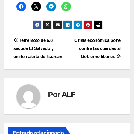
Navegación
Terremoto de 6.8
Crisis económica pone
sacude El Salvador;
contra las cuerdas al
de
emiten alerta de Tsunami
Gobierno libanés
entradas
Por
ALF
Entrada relacionada