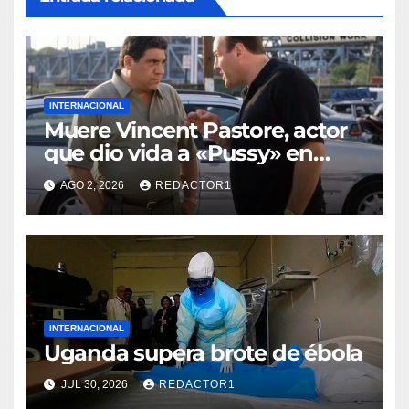
INTERNACIONAL
Muere Vincent Pastore, actor
que dio vida a «Pussy» en
«Los Soprano»
AGO 2, 2026
REDACTOR1
INTERNACIONAL
Uganda supera brote de ébola
JUL 30, 2026
REDACTOR1