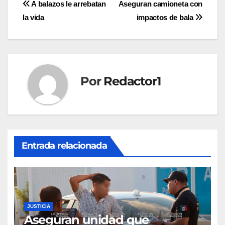
Navegación
A balazos le arrebatan
Aseguran camioneta con
la vida
impactos de bala
de
entradas
Por
Redactor1
Entrada relacionada
JUSTICIA
Aseguran unidad que