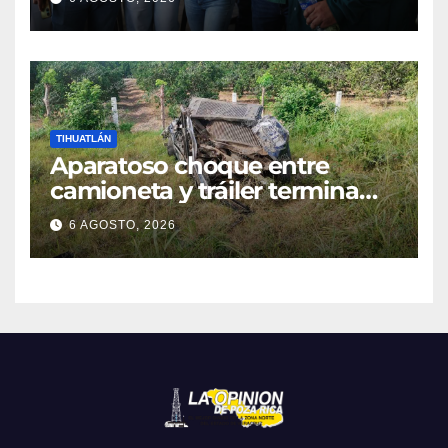
TIHUATLÁN
Aparatoso choque entre
camioneta y tráiler termina
con ambas unidades fuera de
6 AGOSTO, 2026
la carretera en Tihuatlán