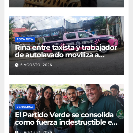
POZA RICA
Riña entre taxista y trabajador
de autolavado moviliza a
policías en Poza Rica
6 AGOSTO, 2026
VERACRUZ
​El Partido Verde se consolida
como fuerza indestructible en
la zona norte de Veracruz
6 AGOSTO, 2026