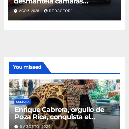
desmantela cámaras
presuntamente irregulares en
AGO 5, 2026
REDACTOR1
Poza Rica; fuerzas federales y
estatales refuerzan vigilancia
You missed
CULTURA
Enrique Cabrera, orgullo de
Poza Rica, conquista el
mundo con su arte
6 AGOSTO, 2026