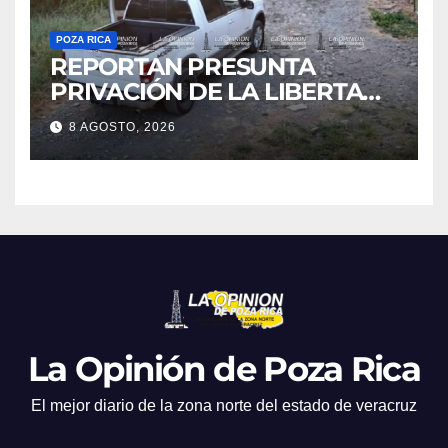
POZA RICA
REPORTAN PRESUNTA
PRIVACIÓN DE LA LIBERTAD
DE DOS HOMBRES EN CERRO
8 AGOSTO, 2026
AZUL; HORAS DESPUÉS
HABRÍAN SIDO LIBERADOS
La Opinión de Poza Rica
El mejor diario de la zona norte del estado de veracruz