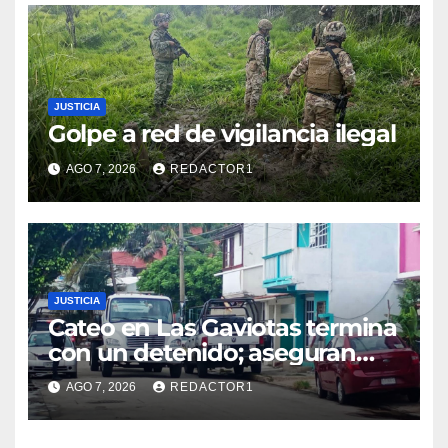
JUSTICIA
Golpe a red de vigilancia ilegal
AGO 7, 2026
REDACTOR1
JUSTICIA
Cateo en Las Gaviotas termina
con un detenido; aseguran
armas, presunta droga y un
AGO 7, 2026
REDACTOR1
automóvil