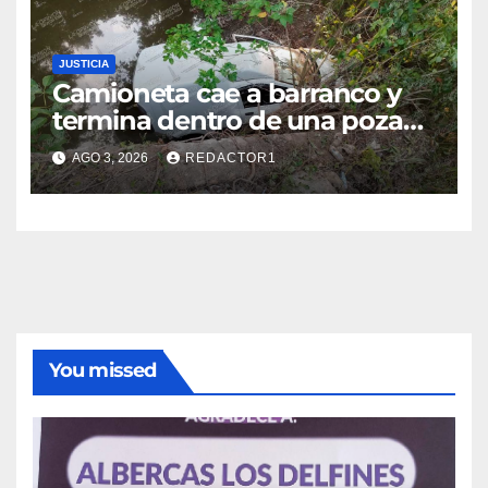
JUSTICIA
Camioneta cae a barranco y
termina dentro de una poza
en Coatzintla; conductor sale
AGO 3, 2026
REDACTOR1
con golpes leves
You missed