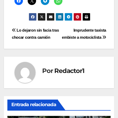
Navegación
Lo dejaron sin facia tras
Imprudente taxista
chocar contra camión
embiste a motociclista
de
entradas
Por
Redactor1
Entrada relacionada