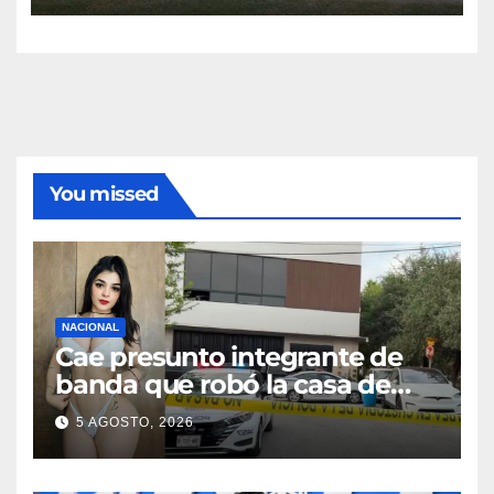
You missed
NACIONAL
Cae presunto integrante de
banda que robó la casa de
Karely Ruiz
5 AGOSTO, 2026