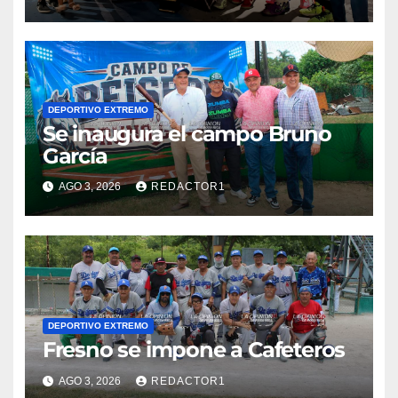
DEPORTIVO EXTREMO
Se inaugura el campo Bruno
García
AGO 3, 2026
REDACTOR1
DEPORTIVO EXTREMO
Fresno se impone a Cafeteros
AGO 3, 2026
REDACTOR1