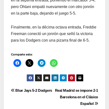
en la séptima entrada, poniendo el marcador 5-4,
pero Ohtani empató nuevamente con otro jonrón
en la parte baja, dejando el juego 5-5.
Finalmente, en la décima octava entrada, Freddie
Freeman conectó un jonrón que selló la victoria
para los Dodgers con una pizarra final de 6-5.
Comparte esto:
Navegación
Blue Jays 5-2 Dodgers
Real Madrid se impone 2-1
Barcelona en el Clásico
de
Español