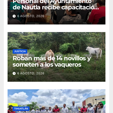
Personal del Ayuntamiento
de Nautla recibe capacitación
en atención a emergencias
6 AGOSTO, 2026
JUSTICIA
Roban más de 14 novillos y
someten a los vaqueros
6 AGOSTO, 2026
TIHUATLÁN