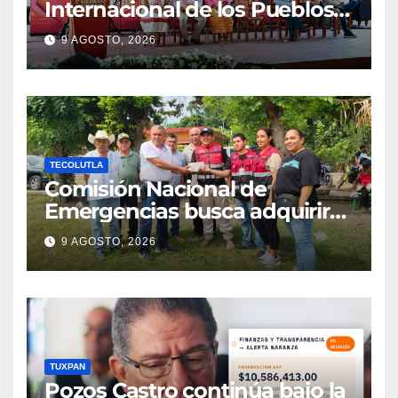
Internacional de los Pueblos
Indígenas
9 AGOSTO, 2026
TECOLUTLA
Comisión Nacional de
Emergencias busca adquirir
ambulancia para la
9 AGOSTO, 2026
subdelegación de Hueytepec
TUXPAN
Pozos Castro continúa bajo la