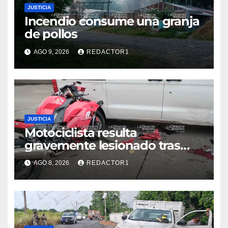
JUSTICIA
Incendio consume una granja
de pollos
AGO 9, 2026
REDACTOR1
JUSTICIA
Motociclista resulta
gravemente lesionado tras
choque en la colonia Ricardo
AGO 8, 2026
REDACTOR1
Flores Magón