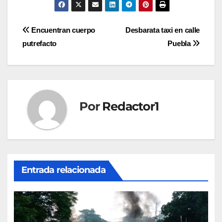
Navegación
Encuentran cuerpo
Desbarata taxi en calle
putrefacto
Puebla
de
entradas
Por
Redactor1
Entrada relacionada