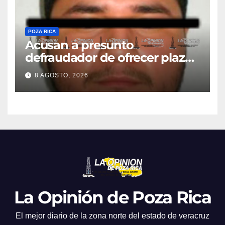
POZA RICA
Acusan a presunto
defraudador de ofrecer plazas
de maestros
8 AGOSTO, 2026
La Opinión de Poza Rica
El mejor diario de la zona norte del estado de veracruz