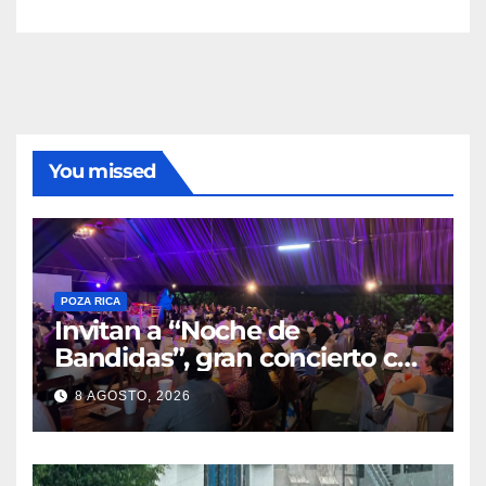
You missed
POZA RICA
Invitan a “Noche de
Bandidas”, gran concierto con
causa
8 AGOSTO, 2026