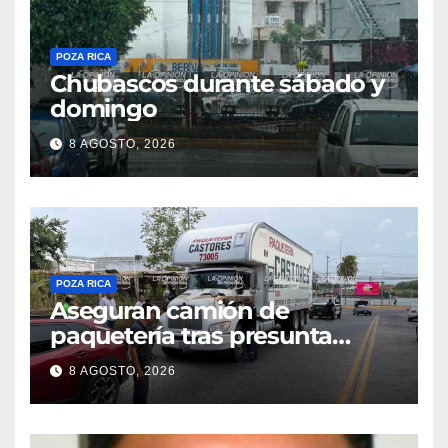
POZA RICA
Chubascos durante sábado y
domingo
8 AGOSTO, 2026
POZA RICA
Aseguran camión de
paquetería tras presunta
captura de una iguana en
8 AGOSTO, 2026
Tuxpan