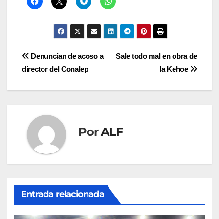
Navegación
Denuncian de acoso a
Sale todo mal en obra de
director del Conalep
la Kehoe
de
entradas
Por
ALF
Entrada relacionada