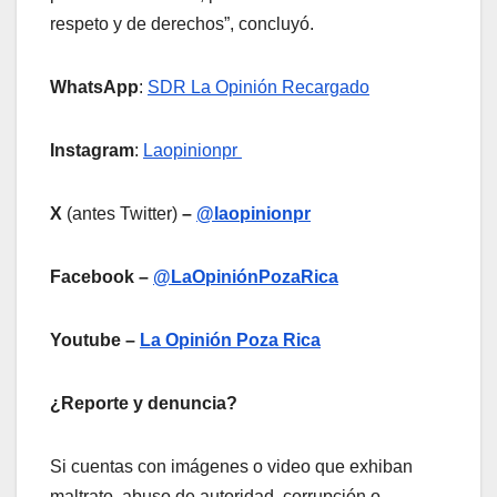
respeto y de derechos”, concluyó.
WhatsApp
:
SDR La Opinión Recargado
Instagram
:
Laopinionpr
X
(antes Twitter)
–
@laopinionpr
Facebook –
@LaOpiniónPozaRica
Youtube –
La Opinión Poza Rica
¿Reporte y denuncia?
Si cuentas con imágenes o video que exhiban
maltrato, abuso de autoridad, corrupción o