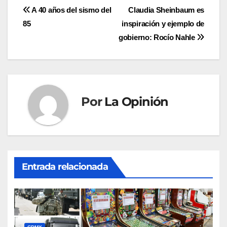
Navegación
A 40 años del sismo del
Claudia Sheinbaum es
85
inspiración y ejemplo de
de
gobierno: Rocío Nahle
entradas
Por
La Opinión
Entrada relacionada