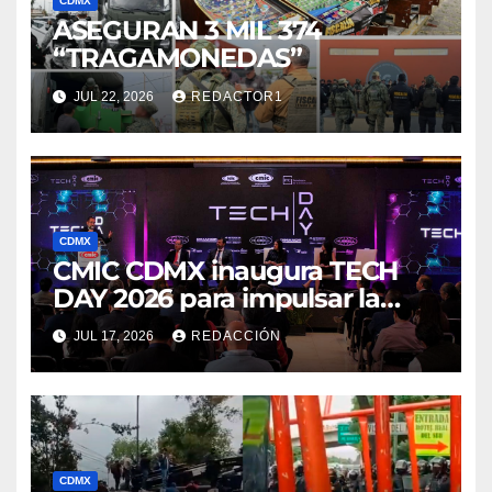
CDMX
ASEGURAN 3 MIL 374
“TRAGAMONEDAS”
JUL 22, 2026
REDACTOR1
CDMX
CMIC CDMX inaugura TECH
DAY 2026 para impulsar la
innovación
JUL 17, 2026
REDACCIÓN
CDMX