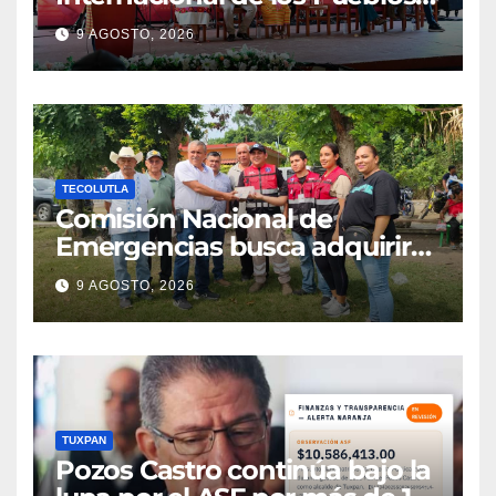
Indígenas
9 AGOSTO, 2026
TECOLUTLA
Comisión Nacional de
Emergencias busca adquirir
ambulancia para la
9 AGOSTO, 2026
subdelegación de Hueytepec
TUXPAN
Pozos Castro continúa bajo la