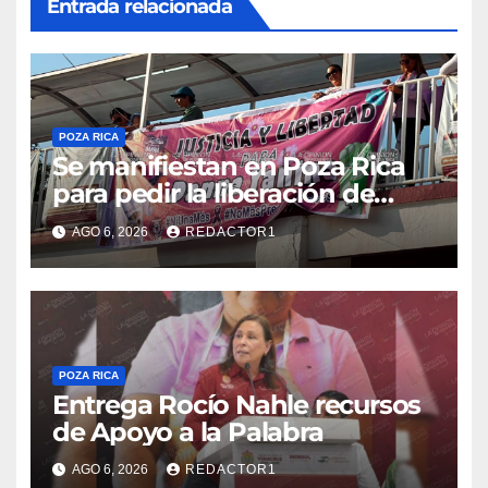
Entrada relacionada
POZA RICA
Se manifiestan en Poza Rica
para pedir la liberación de
Danna Yanina y el
AGO 6, 2026
REDACTOR1
esclarecimiento del caso
Dafne
POZA RICA
Entrega Rocío Nahle recursos
de Apoyo a la Palabra
AGO 6, 2026
REDACTOR1