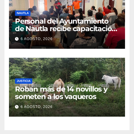
NAUTLA
Personal del Ayuntamiento
de Nautla recibe capacitación
en atención a emergencias
6 AGOSTO, 2026
JUSTICIA
Roban más de 14 novillos y
someten a los vaqueros
6 AGOSTO, 2026