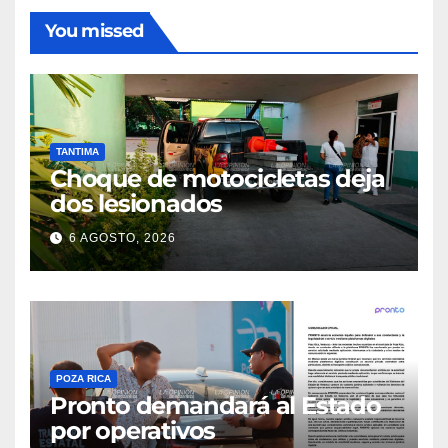
You missed
TANTIMA
Choque de motocicletas deja
dos lesionados
6 AGOSTO, 2026
POZA RICA
Pronto demandará al Estado
por operativos