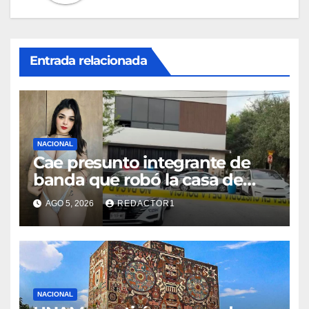
Entrada relacionada
NACIONAL
Cae presunto integrante de
banda que robó la casa de
Karely Ruiz
AGO 5, 2026
REDACTOR1
NACIONAL