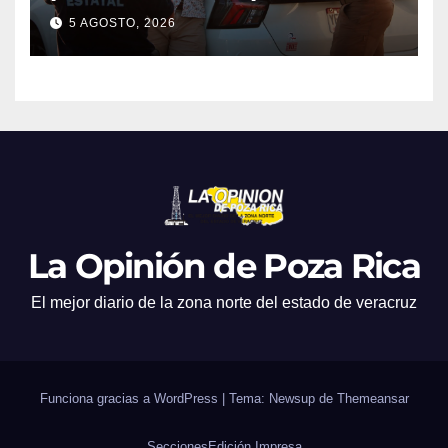
mediante aplicación digital en
5 AGOSTO, 2026
operativo de Transporte
Público
La Opinión de Poza Rica
El mejor diario de la zona norte del estado de veracruz
Funciona gracias a WordPress
|
Tema: Newsup de
Themeansar
Secciones
Edición Impresa