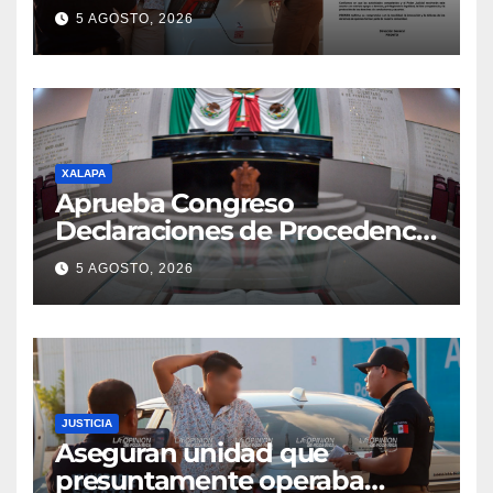
5 AGOSTO, 2026
XALAPA
Aprueba Congreso
Declaraciones de Procedencia
en contra de dos munícipes
5 AGOSTO, 2026
JUSTICIA
Aseguran unidad que
presuntamente operaba