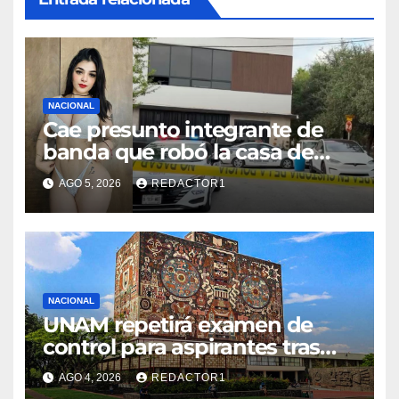
NACIONAL
Cae presunto integrante de
banda que robó la casa de
Karely Ruiz
AGO 5, 2026
REDACTOR1
NACIONAL
UNAM repetirá examen de
control para aspirantes tras
fallas en pruebas en línea
AGO 4, 2026
REDACTOR1