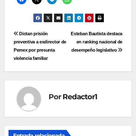
Navegación
Dictan prisión
Esteban Bautista destaca
preventiva a exdirector de
en ranking nacional de
de
Pemex por presunta
desempeño legislativo
entradas
violencia familiar
Por
Redactor1
Entrada relacionada