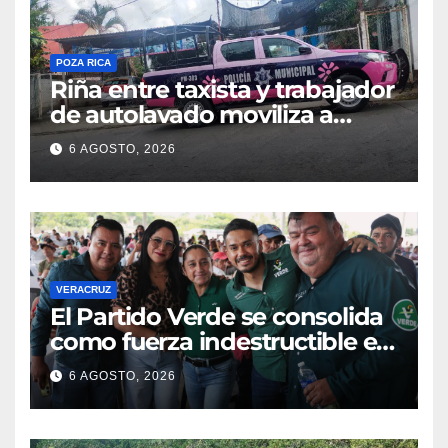
POZA RICA
Riña entre taxista y trabajador
de autolavado moviliza a
policías en Poza Rica
6 AGOSTO, 2026
VERACRUZ
​El Partido Verde se consolida
como fuerza indestructible en
la zona norte de Veracruz
6 AGOSTO, 2026