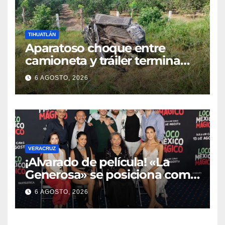
TIHUATLÁN
Aparatoso choque entre
camioneta y tráiler termina
con ambas unidades fuera de
6 AGOSTO, 2026
la carretera en Tihuatlán
VERACRUZ
¡Alvarado de película! «La
Generosa» se posiciona como
escenario ideal para
6 AGOSTO, 2026
producciones de cine y
televisión