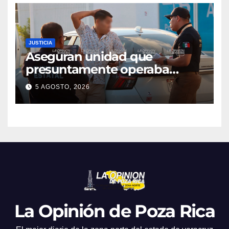
JUSTICIA
Aseguran unidad que
presuntamente operaba
mediante aplicación digital en
5 AGOSTO, 2026
operativo de Transporte
Público
La Opinión de Poza Rica