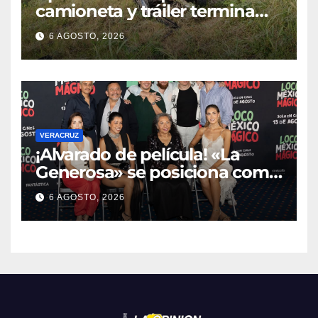
camioneta y tráiler termina
con ambas unidades fuera de
6 AGOSTO, 2026
la carretera en Tihuatlán
VERACRUZ
¡Alvarado de película! «La
Generosa» se posiciona como
escenario ideal para
6 AGOSTO, 2026
producciones de cine y
televisión