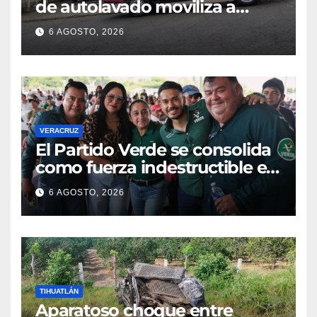
de autolavado moviliza a
policías en Poza Rica
6 AGOSTO, 2026
VERACRUZ
​El Partido Verde se consolida
como fuerza indestructible en
la zona norte de Veracruz
6 AGOSTO, 2026
TIHUATLÁN
Aparatoso choque entre