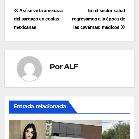
Navegación
Así se ve la amenaza
En el sector salud
del sargazo en costas
regresamos a la época de
de
mexicanas
las cavernas: médicos
entradas
Por
ALF
Entrada relacionada