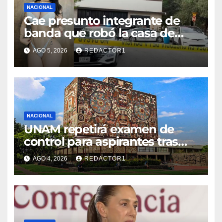
NACIONAL
Cae presunto integrante de
banda que robó la casa de
Karely Ruiz
AGO 5, 2026
REDACTOR1
NACIONAL
UNAM repetirá examen de
control para aspirantes tras
fallas en pruebas en línea
AGO 4, 2026
REDACTOR1