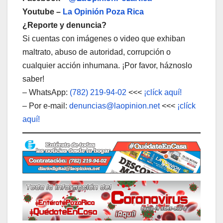
Youtube –
La Opinión Poza Rica
¿Reporte y denuncia?
Si cuentas con imágenes o video que exhiban
maltrato, abuso de autoridad, corrupción o
cualquier acción inhumana. ¡Por favor, háznoslo
saber!
– WhatsApp:
(782) 219-94-02
<<<
¡clíck aquí!
– Por e-mail:
denuncias@laopinion.net
<<<
¡clíck
aquí!