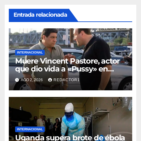
Entrada relacionada
INTERNACIONAL
Muere Vincent Pastore, actor
que dio vida a «Pussy» en
«Los Soprano»
AGO 2, 2026
REDACTOR1
INTERNACIONAL
Uganda supera brote de ébola