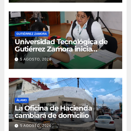
COMETUR
GUTIÉRREZ ZAMORA
Universidad Tecnológica de
Gutiérrez Zamora inicia
inscripciones para el ciclo
5 AGOSTO, 2026
escolar 2026–2027
ÁLAMO
La Oficina de Hacienda
cambiará de domicilio
5 AGOSTO, 2026