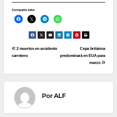
Comparte esto:
Navegación
2 muertos en accidente
Cepa británica
carretero
predominará en EUA para
de
marzo
entradas
Por
ALF