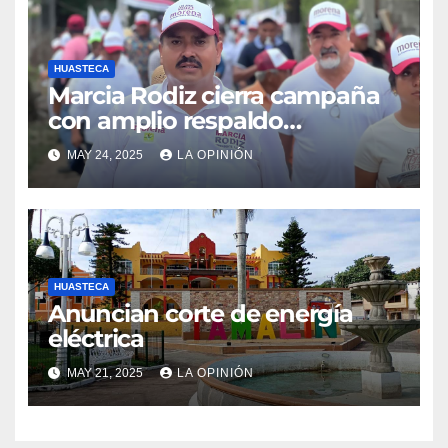
HUASTECA
Marcia Rodiz cierra campaña
con amplio respaldo
ciudadano
MAY 24, 2025
LA OPINIÓN
HUASTECA
Anuncian corte de energía
eléctrica
MAY 21, 2025
LA OPINIÓN