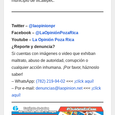
municipio de Ixcatepec.
Twitter –
@laopinionpr
Facebook –
@LaOpiniónPozaRica
Youtube –
La Opinión Poza Rica
¿Reporte y denuncia?
Si cuentas con imágenes o video que exhiban
maltrato, abuso de autoridad, corrupción o
cualquier acción inhumana. ¡Por favor, háznoslo
saber!
– WhatsApp:
(782) 219-94-02
<<<
¡clíck aquí!
– Por e-mail:
denuncias@laopinion.net
<<<
¡clíck
aquí!