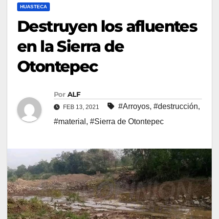
HUASTECA
Destruyen los afluentes
en la Sierra de
Otontepec
Por
ALF
#Arroyos
,
#destrucción
,
FEB 13, 2021
#material
,
#Sierra de Otontepec