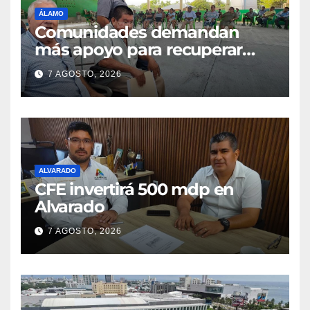
ÁLAMO
Comunidades demandan
más apoyo para recuperar
parcelas
7 AGOSTO, 2026
ALVARADO
CFE invertirá 500 mdp en
Alvarado
7 AGOSTO, 2026