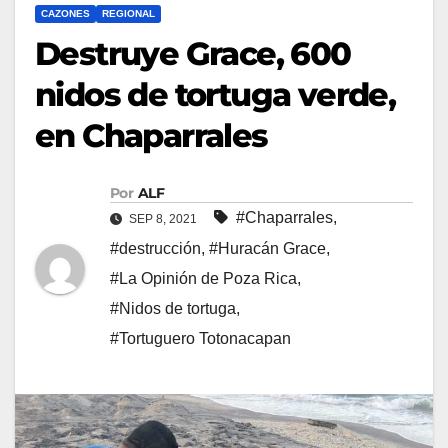
CAZONES
REGIONAL
Destruye Grace, 600
nidos de tortuga verde,
en Chaparrales
Por
ALF
#Chaparrales
,
SEP 8, 2021
#destrucción
,
#Huracán Grace
,
#La Opinión de Poza Rica
,
#Nidos de tortuga
,
#Tortuguero Totonacapan