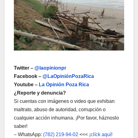
Twitter –
@laopinionpr
Facebook –
@LaOpiniónPozaRica
Youtube –
La Opinión Poza Rica
¿Reporte y denuncia?
Si cuentas con imágenes o video que exhiban
maltrato, abuso de autoridad, corrupción o
cualquier acción inhumana. ¡Por favor, háznoslo
saber!
– WhatsApp:
(782) 219-94-02
<<<
¡clíck aquí!