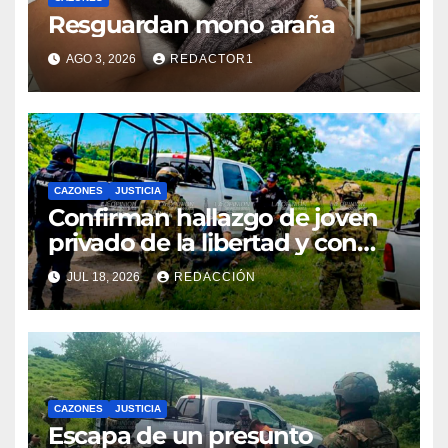
Resguardan mono araña
AGO 3, 2026
REDACTOR1
CAZONES
JUSTICIA
Confirman hallazgo de joven
privado de la libertad y con
huellas de violencia
JUL 18, 2026
REDACCIÓN
CAZONES
JUSTICIA
Escapa de un presunto