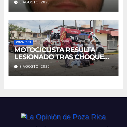
8 AGOSTO, 2026
POZA RICA
MOTOCICLISTA RESULTA
LESIONADO TRAS CHOQUE
EN LA 27 DE SEPTIEMBRE
8 AGOSTO, 2026