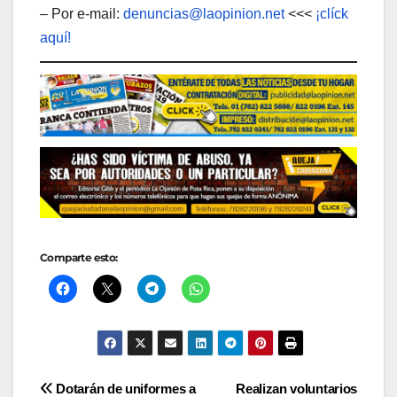
– Por e-mail:
denuncias@laopinion.net
<<<
¡clíck
aquí!
Comparte esto:
Navegación
Dotarán de uniformes a
Realizan voluntarios