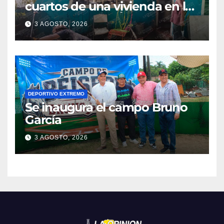
cuartos de una vivienda en la
colonia Manuel Ávila
3 AGOSTO, 2026
Camacho
DEPORTIVO EXTREMO
Se inaugura el campo Bruno
García
3 AGOSTO, 2026