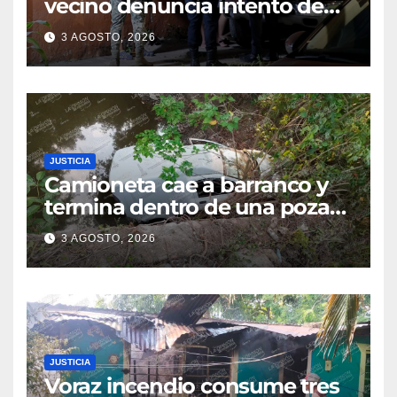
vecino denuncia intento de
cateo tras viralizar video
3 AGOSTO, 2026
captado por cámaras de
seguridad
JUSTICIA
Camioneta cae a barranco y
termina dentro de una poza
en Coatzintla; conductor sale
3 AGOSTO, 2026
con golpes leves
JUSTICIA
Voraz incendio consume tres