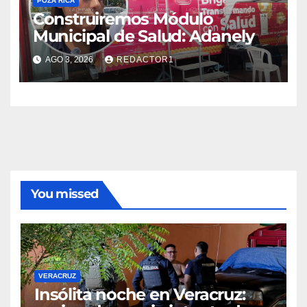
POZA RICA
Construiremos Módulo
Municipal de Salud: Adanely
AGO 3, 2026
REDACTOR1
You missed
VERACRUZ
Insólita noche en Veracruz: