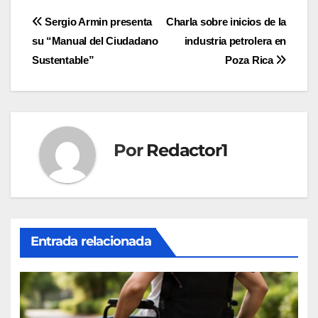
Navegación
Sergio Armin presenta
Charla sobre inicios de la
su “Manual del Ciudadano
industria petrolera en
de
Sustentable”
Poza Rica
entradas
Por
Redactor1
Entrada relacionada