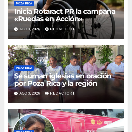
POZA RICA
Inicia Rotaract PR la campaña
«Ruedas en Acción»
AGO 3, 2026
REDACTOR1
POZA RICA
Se suman iglesias en oración
por Poza Rica y la región
AGO 3, 2026
REDACTOR1