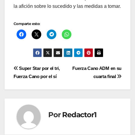
la afición sobre lo sucedido y las medidas a tomar.
Comparte esto:
Navegación
Super Star por el tri,
Fuerza Cano ADM en su
Fuerza Cano por el sí
cuarta final
de
entradas
Por
Redactor1