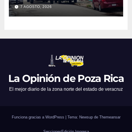
aseguran armas, presunta
7 AGOSTO, 2026
droga y un automóvil
La Opinión de Poza Rica
El mejor diario de la zona norte del estado de veracruz
Funciona gracias a WordPress
|
Tema: Newsup de
Themeansar
Secciones
Edición Impresa