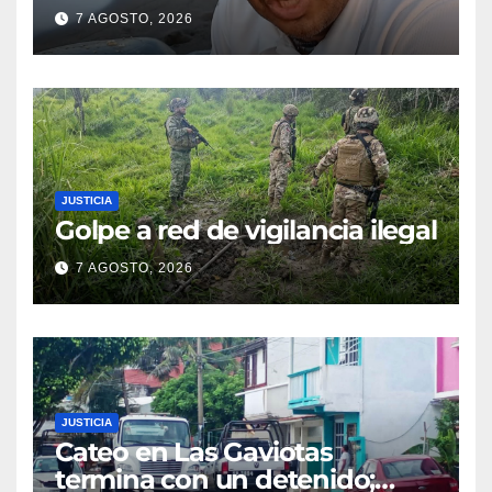
tortugas
7 AGOSTO, 2026
JUSTICIA
Golpe a red de vigilancia ilegal
7 AGOSTO, 2026
JUSTICIA
Cateo en Las Gaviotas
termina con un detenido;