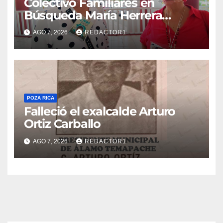
Colectivo Familiares en
Búsqueda María Herrera
convoca a marcha
AGO 7, 2026
REDACTOR1
POZA RICA
Falleció el exalcalde Arturo
Ortiz Carballo
AGO 7, 2026
REDACTOR1