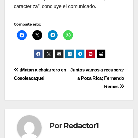
caracteriza”, concluye el comunicado.
Comparte esto:
Navegación
¡Matan a chatarrero en
Juntos vamos a recuperar
Cosoleacaque!
a Poza Rica; Fernando
de
Remes
entradas
Por
Redactor1