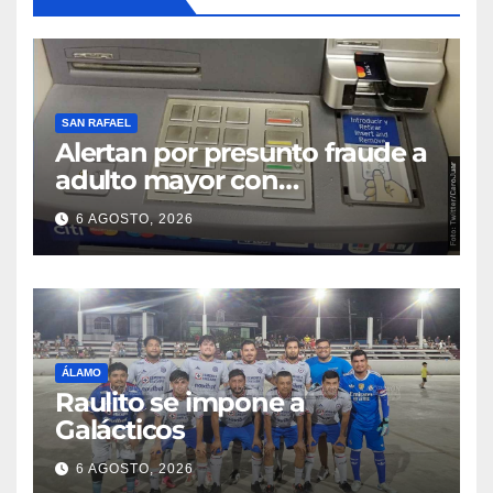
SAN RAFAEL
Alertan por presunto fraude a
adulto mayor con
discapacidad visual en cajero
6 AGOSTO, 2026
bancario
ÁLAMO
Raulito se impone a
Galácticos
6 AGOSTO, 2026