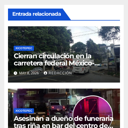
Entrada relacionada
XICOTEPEC
Cierran circulación en la
carretera federal México-
Tuxpan
MAY 8, 2026
REDACCIÓN
XICOTEPEC
Asesinan a dueño de funeraria
tras riña en bar del centro de