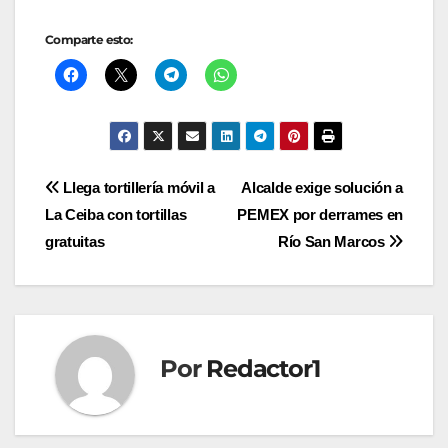
Comparte esto:
Navegación
Llega tortillería móvil a
Alcalde exige solución a
La Ceiba con tortillas
PEMEX por derrames en
de
gratuitas
Río San Marcos
entradas
Por
Redactor1