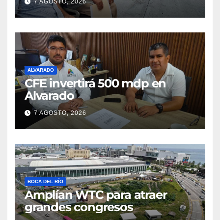
7 AGOSTO, 2026
ALVARADO
CFE invertirá 500 mdp en
Alvarado
7 AGOSTO, 2026
BOCA DEL RÍO
Amplían WTC para atraer
grandes congresos