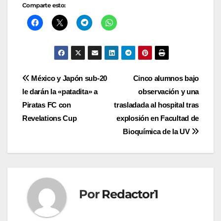
Comparte esto:
Navegación
México y Japón sub-20
Cinco alumnos bajo
le darán la «patadita» a
observación y una
de
Piratas FC con
trasladada al hospital tras
entradas
Revelations Cup
explosión en Facultad de
Bioquímica de la UV
Por
Redactor1