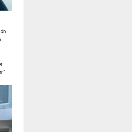
ión
n
or
r.”