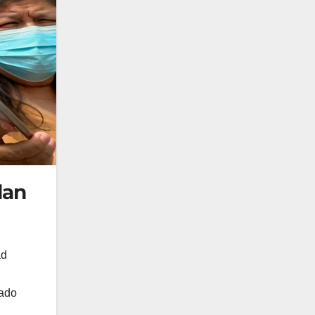
dan
ad
sado